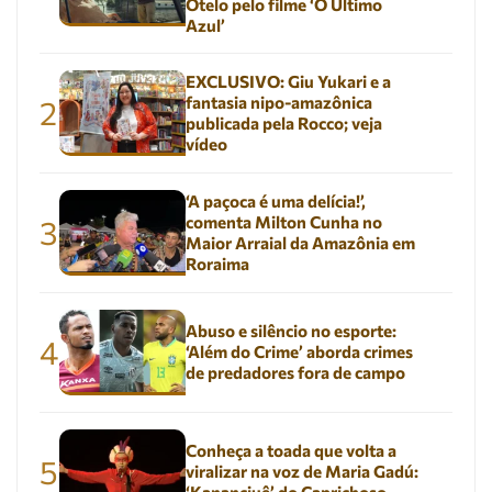
Otelo pelo filme ‘O Último
Azul’
EXCLUSIVO: Giu Yukari e a
fantasia nipo-amazônica
2
publicada pela Rocco; veja
vídeo
‘A paçoca é uma delícia!’,
comenta Milton Cunha no
3
Maior Arraial da Amazônia em
Roraima
Abuso e silêncio no esporte:
4
‘Além do Crime’ aborda crimes
de predadores fora de campo
Conheça a toada que volta a
5
viralizar na voz de Maria Gadú: