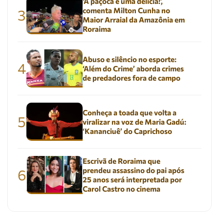
‘A paçoca é uma delícia!’,
comenta Milton Cunha no
3
Maior Arraial da Amazônia em
Roraima
Abuso e silêncio no esporte:
4
‘Além do Crime’ aborda crimes
de predadores fora de campo
Conheça a toada que volta a
5
viralizar na voz de Maria Gadú:
‘Kananciuê’ do Caprichoso
Escrivã de Roraima que
prendeu assassino do pai após
6
25 anos será interpretada por
Carol Castro no cinema