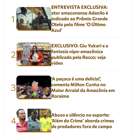
ENTREVISTA EXCLUSIVA:
ator amazonense Adanilo é
1
indicado ao Prêmio Grande
Otelo pelo filme ‘O Último
Azul’
EXCLUSIVO: Giu Yukari e a
fantasia nipo-amazônica
2
publicada pela Rocco; veja
vídeo
‘A paçoca é uma delícia!’,
comenta Milton Cunha no
3
Maior Arraial da Amazônia em
Roraima
Abuso e silêncio no esporte:
4
‘Além do Crime’ aborda crimes
de predadores fora de campo