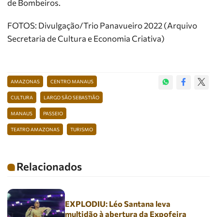
de Bombeiros.
FOTOS: Divulgação/Trio Panavueiro 2022 (Arquivo
Secretaria de Cultura e Economia Criativa)
AMAZONAS
CENTRO MANAUS
CULTURA
LARGO SÃO SEBASTIÃO
MANAUS
PASSEIO
TEATRO AMAZONAS
TURISMO
Relacionados
EXPLODIU: Léo Santana leva
multidão à abertura da Expofeira