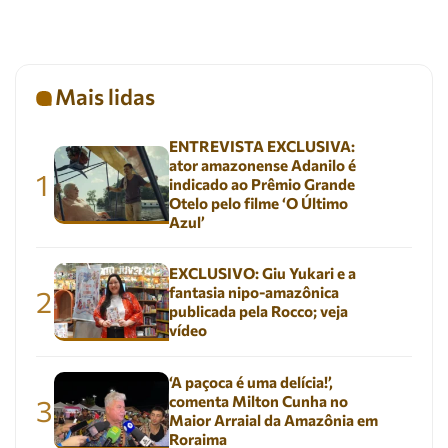
Mais lidas
ENTREVISTA EXCLUSIVA:
ator amazonense Adanilo é
1
indicado ao Prêmio Grande
Otelo pelo filme ‘O Último
Azul’
EXCLUSIVO: Giu Yukari e a
fantasia nipo-amazônica
2
publicada pela Rocco; veja
vídeo
‘A paçoca é uma delícia!’,
comenta Milton Cunha no
3
Maior Arraial da Amazônia em
Roraima