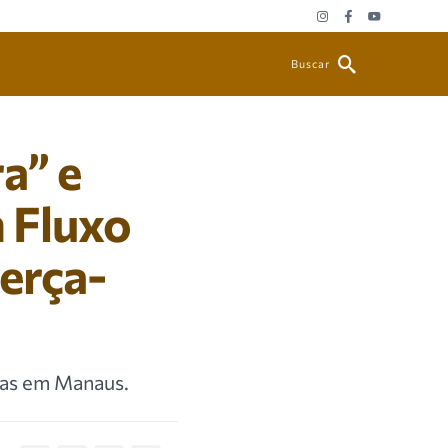
Buscar
a” e
 Fluxo
erça-
adas em Manaus.