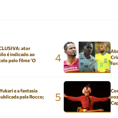
LUSIVA: ator
Abu
4
lo é indicado ao
Cri
elo pelo filme ‘O
for
kari e a fantasia
Con
5
ublicada pela Rocco;
voz
Ca