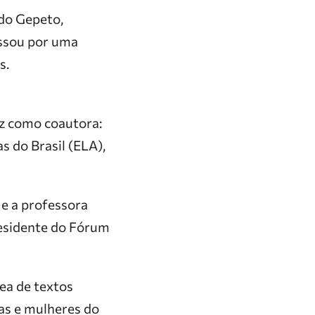
 do Gepeto,
assou por uma
s.
ez como coautora:
s do Brasil (ELA),
e a professora
residente do Fórum
ea de textos
as e mulheres do