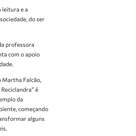
leitura e a
sociedade, do ser
 da professora
nta com o apoio
idade.
o Martha Falcão,
 Reciclandra” é
exemplo da
mbiente, começando
ransformar alguns
is.