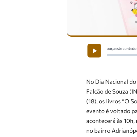
ouça este conteúd
No Dia Nacional do L
Falcão de Souza (IN
(18), os livros “O 
evento é voltado pa
acontecerá às 10h, 
no bairro Adrianóp