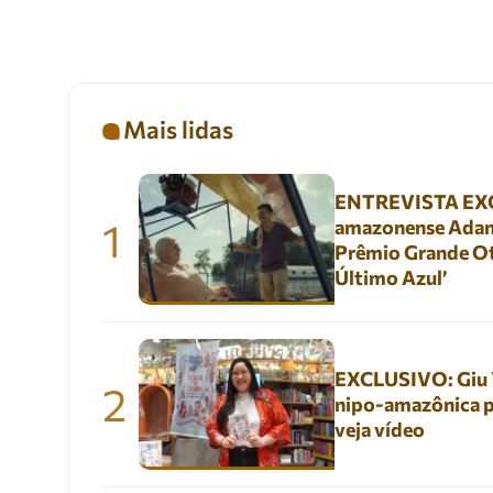
Mais lidas
ENTREVISTA EXC
1
amazonense Adani
Prêmio Grande Ot
Último Azul’
EXCLUSIVO: Giu Yu
2
nipo-amazônica p
veja vídeo