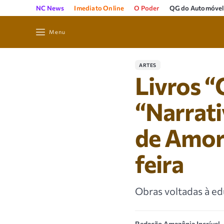
NC News
Imediato Online
O Poder
QG do Automóvel
Menu
ARTES
Livros “
“Narrat
de Amor”
feira
Obras voltadas à ed
Redação Amazônia Incrível