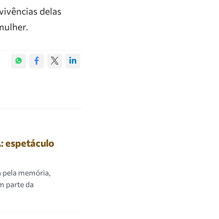
vivências delas
mulher.
espetáculo
a pela memória,
em parte da