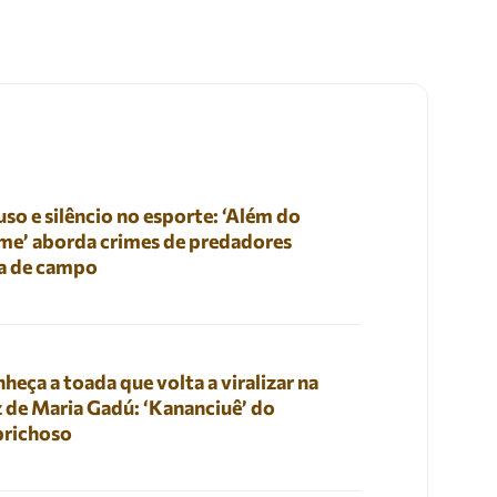
so e silêncio no esporte: ‘Além do
me’ aborda crimes de predadores
a de campo
heça a toada que volta a viralizar na
 de Maria Gadú: ‘Kananciuê’ do
prichoso