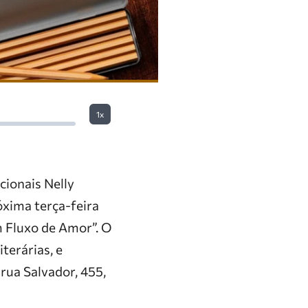
1x
acionais Nelly
óxima terça-feira
m Fluxo de Amor”. O
terárias, e
 rua Salvador, 455,