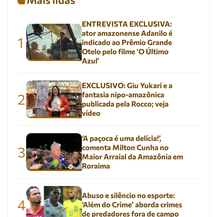
ENTREVISTA EXCLUSIVA:
ator amazonense Adanilo é
1
indicado ao Prêmio Grande
Otelo pelo filme ‘O Último
Azul’
EXCLUSIVO: Giu Yukari e a
fantasia nipo-amazônica
2
publicada pela Rocco; veja
vídeo
‘A paçoca é uma delícia!’,
comenta Milton Cunha no
3
Maior Arraial da Amazônia em
Roraima
Abuso e silêncio no esporte:
4
‘Além do Crime’ aborda crimes
de predadores fora de campo