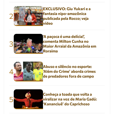
EXCLUSIVO: Giu Yukari e a
fantasia nipo-amazônica
2
publicada pela Rocco; veja
vídeo
‘A paçoca é uma delícia!’,
comenta Milton Cunha no
3
Maior Arraial da Amazônia em
Roraima
Abuso e silêncio no esporte:
4
‘Além do Crime’ aborda crimes
de predadores fora de campo
Conheça a toada que volta a
5
viralizar na voz de Maria Gadú:
‘Kananciuê’ do Caprichoso