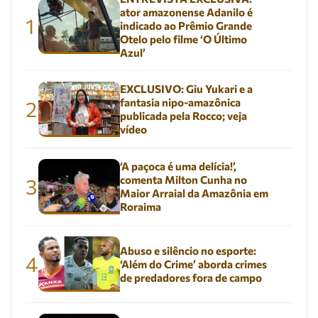
ator amazonense Adanilo é
1
indicado ao Prêmio Grande
Otelo pelo filme ‘O Último
Azul’
EXCLUSIVO: Giu Yukari e a
fantasia nipo-amazônica
2
publicada pela Rocco; veja
vídeo
‘A paçoca é uma delícia!’,
comenta Milton Cunha no
3
Maior Arraial da Amazônia em
Roraima
Abuso e silêncio no esporte:
4
‘Além do Crime’ aborda crimes
de predadores fora de campo