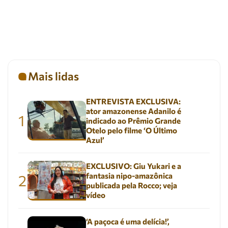
Mais lidas
ENTREVISTA EXCLUSIVA:
ator amazonense Adanilo é
1
indicado ao Prêmio Grande
Otelo pelo filme ‘O Último
Azul’
EXCLUSIVO: Giu Yukari e a
fantasia nipo-amazônica
2
publicada pela Rocco; veja
vídeo
‘A paçoca é uma delícia!’,