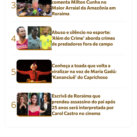
comenta Milton Cunha no
3
Maior Arraial da Amazônia em
Roraima
Abuso e silêncio no esporte:
4
‘Além do Crime’ aborda crimes
de predadores fora de campo
Conheça a toada que volta a
5
viralizar na voz de Maria Gadú:
‘Kananciuê’ do Caprichoso
Escrivã de Roraima que
prendeu assassino do pai após
6
25 anos será interpretada por
Carol Castro no cinema