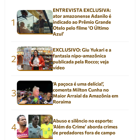
ENTREVISTA EXCLUSIVA:
ator amazonense Adanilo é
1
indicado ao Prêmio Grande
Otelo pelo filme ‘O Último
Azul’
EXCLUSIVO: Giu Yukari e a
fantasia nipo-amazônica
2
publicada pela Rocco; veja
vídeo
‘A paçoca é uma delícia!’,
comenta Milton Cunha no
3
Maior Arraial da Amazônia em
Roraima
Abuso e silêncio no esporte:
4
‘Além do Crime’ aborda crimes
de predadores fora de campo