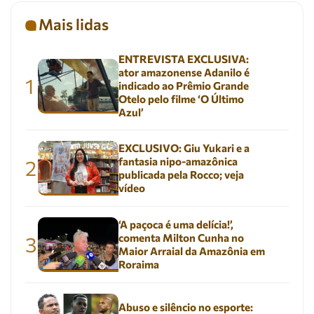
Mais lidas
ENTREVISTA EXCLUSIVA:
ator amazonense Adanilo é
1
indicado ao Prêmio Grande
Otelo pelo filme ‘O Último
Azul’
EXCLUSIVO: Giu Yukari e a
fantasia nipo-amazônica
2
publicada pela Rocco; veja
vídeo
‘A paçoca é uma delícia!’,
comenta Milton Cunha no
3
Maior Arraial da Amazônia em
Roraima
Abuso e silêncio no esporte: