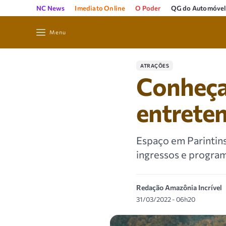
NC News
Imediato Online
O Poder
QG do Automóvel
Menu
ATRAÇÕES
Conheça 
entrete
Espaço em Parintins
ingressos e program
Redação Amazônia Incrível
31/03/2022 - 06h20