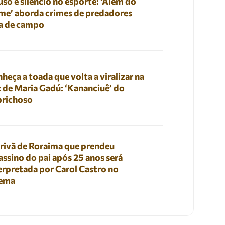
so e silêncio no esporte: ‘Além do
me’ aborda crimes de predadores
a de campo
heça a toada que volta a viralizar na
 de Maria Gadú: ‘Kananciuê’ do
prichoso
rivã de Roraima que prendeu
assino do pai após 25 anos será
erpretada por Carol Castro no
nema