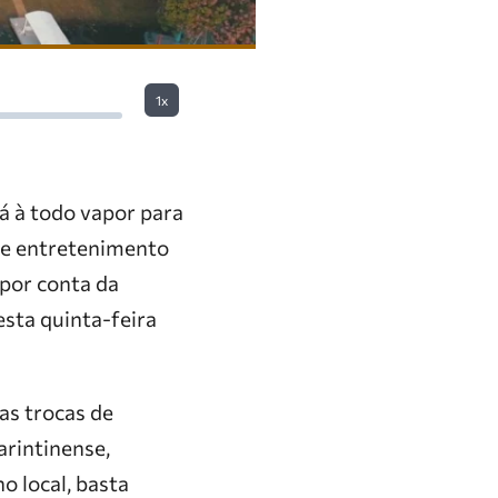
1x
tá à todo vapor para
r e entretenimento
por conta da
esta quinta-feira
as trocas de
arintinense,
o local, basta