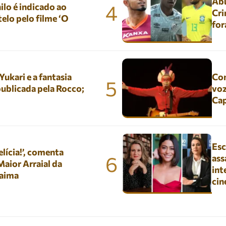
Abu
4
lo é indicado ao
Cri
elo pelo filme ‘O
for
kari e a fantasia
Con
5
ublicada pela Rocco;
voz
Ca
Esc
lícia!’, comenta
6
ass
aior Arraial da
int
aima
ci