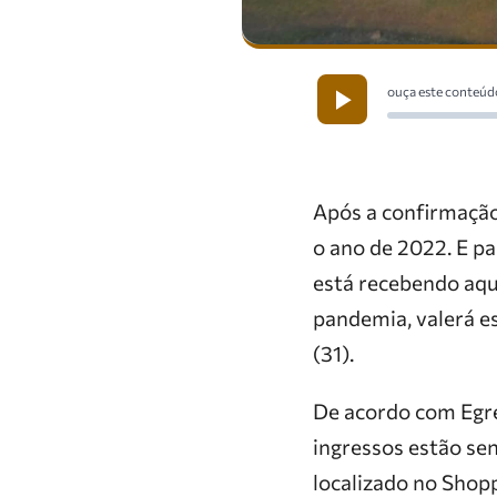
ouça este conteúd
Após a confirmação 
o ano de 2022. E pa
está recebendo aqu
pandemia, valerá es
(31).
De acordo com Egre
ingressos estão se
localizado no Shopp