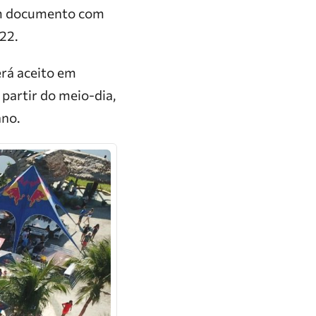
um documento com
22.
erá aceito em
a partir do meio-dia,
ano.