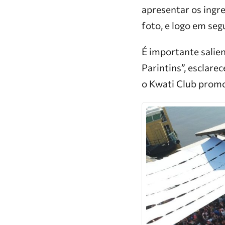
apresentar os ing
foto, e logo em seg
É importante salien
Parintins”, esclarec
o Kwati Club promov