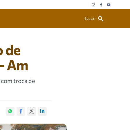
Buscar
o de
 – Am
2 com troca de