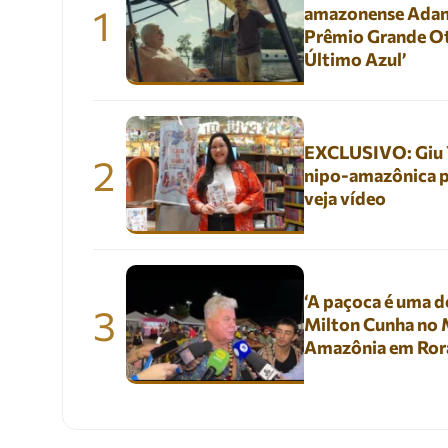
1
amazonense Adani
Prêmio Grande Ot
Último Azul’
EXCLUSIVO: Giu Yu
2
nipo-amazônica p
veja vídeo
‘A paçoca é uma de
3
Milton Cunha no M
Amazônia em Ror