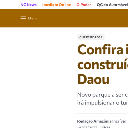
NC News
Imediato Online
O Poder
QG do Automóvel
Menu
CURIOSIDADES
Confira 
construí
Daou
Novo parque a ser c
irá impulsionar o t
Redação Amazônia Incrível
14/03/2022 - 16h24