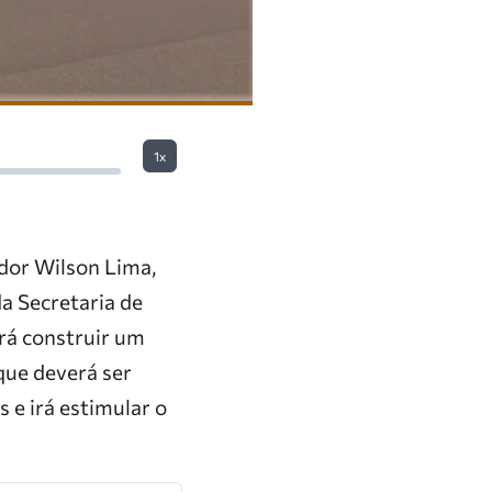
1x
dor Wilson Lima,
a Secretaria de
irá construir um
 que deverá ser
 e irá estimular o