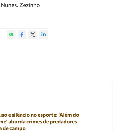
io Nunes. Zezinho
so e silêncio no esporte: ‘Além do
me’ aborda crimes de predadores
a de campo