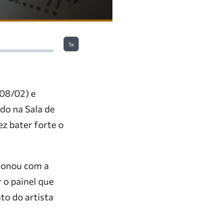
1x
(08/02) e
do na Sala de
ez bater forte o
cionou com a
 o painel que
to do artista