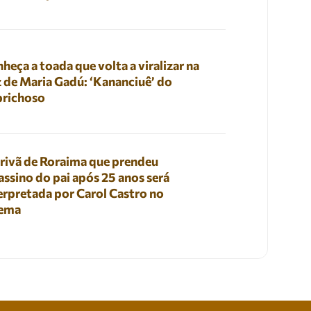
heça a toada que volta a viralizar na
 de Maria Gadú: ‘Kananciuê’ do
prichoso
rivã de Roraima que prendeu
assino do pai após 25 anos será
erpretada por Carol Castro no
nema