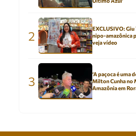
Último Azul’
EXCLUSIVO: Giu Yu
2
nipo-amazônica p
veja vídeo
‘A paçoca é uma de
3
Milton Cunha no M
Amazônia em Ror