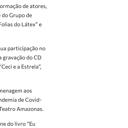
formação de atores,
e do Grupo de
olias do Látex” e
sua participação no
 a gravação do CD
eci e a Estrela”,
omenagem aos
andemia de Covid-
o Teatro Amazonas.
ne do livro “Eu