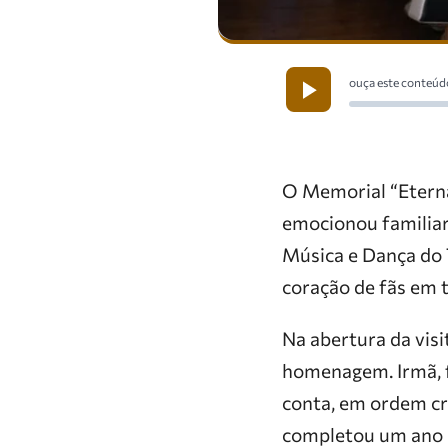
ouça este conteúd
O Memorial “Eterna
emocionou familiare
Música e Dança do T
coração de fãs em t
Na abertura da visi
homenagem. Irmã, f
conta, em ordem cro
completou um ano 