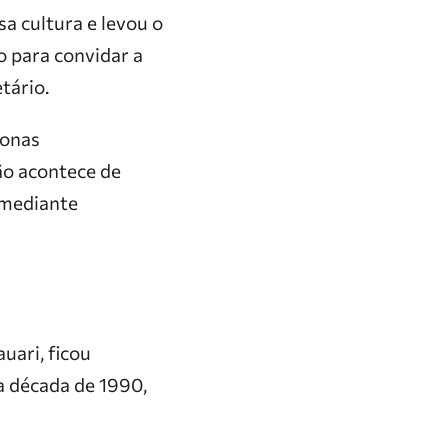
a cultura e levou o
 para convidar a
tário.
zonas
ção acontece de
 mediante
uari, ficou
a década de 1990,