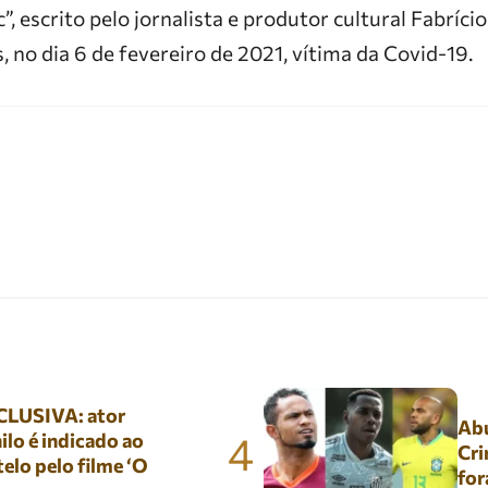
c”, escrito pelo jornalista e produtor cultural Fabríc
, no dia 6 de fevereiro de 2021, vítima da Covid-19.
LUSIVA: ator
Abu
4
lo é indicado ao
Cri
elo pelo filme ‘O
for