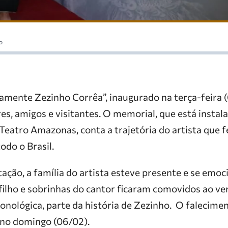
o
mente Zezinho Corrêa”, inaugurado na terça-feira 
s, amigos e visitantes. O memorial, que está instala
eatro Amazonas, conta a trajetória do artista que f
odo o Brasil.
tação, a família do artista esteve presente e se emo
ilho e sobrinhas do cantor ficaram comovidos ao ver
nológica, parte da história de Zezinho. O falecimen
no domingo (06/02).