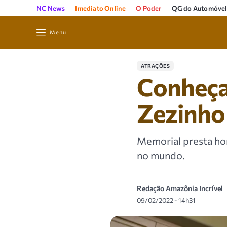
NC News
Imediato Online
O Poder
QG do Automóvel
Menu
ATRAÇÕES
Conheça
Zezinho
Memorial presta hom
no mundo.
Redação Amazônia Incrível
09/02/2022 - 14h31