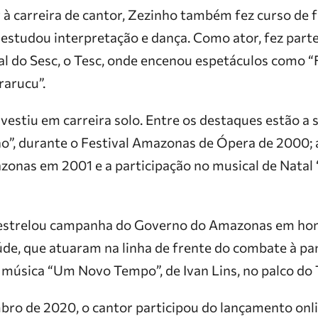
r à carreira de cantor, Zezinho também fez curso de 
e estudou interpretação e dança. Como ator, fez part
l do Sesc, o Tesc, onde encenou espetáculos como “F
rarucu”.
estiu em carreira solo. Entre os destaques estão a 
no”, durante o Festival Amazonas de Ópera de 2000;
onas em 2001 e a participação no musical de Natal “C
 estrelou campanha do Governo do Amazonas em h
aúde, que atuaram na linha de frente do combate à p
a música “Um Novo Tempo”, de Ivan Lins, no palco d
bro de 2020, o cantor participou do lançamento onli