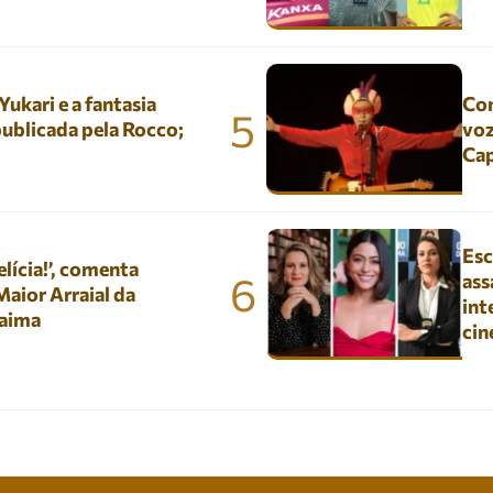
kari e a fantasia
Con
5
ublicada pela Rocco;
voz
Ca
Esc
lícia!’, comenta
6
ass
aior Arraial da
int
aima
ci