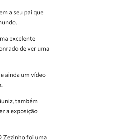
gem a seu pai que
 mundo.
 uma excelente
honrado de ver uma
 e ainda um vídeo
.
 Muniz, também
er a exposição
O Zezinho foi uma