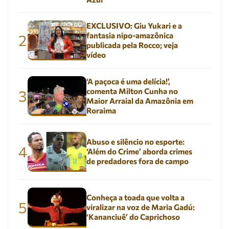
EXCLUSIVO: Giu Yukari e a
fantasia nipo-amazônica
2
publicada pela Rocco; veja
vídeo
‘A paçoca é uma delícia!’,
comenta Milton Cunha no
3
Maior Arraial da Amazônia em
Roraima
Abuso e silêncio no esporte:
4
‘Além do Crime’ aborda crimes
de predadores fora de campo
Conheça a toada que volta a
5
viralizar na voz de Maria Gadú:
‘Kananciuê’ do Caprichoso