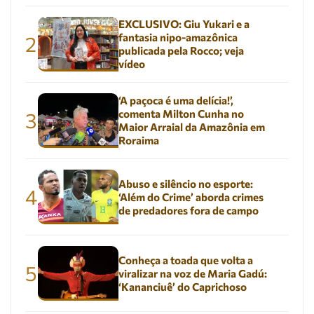
EXCLUSIVO: Giu Yukari e a
fantasia nipo-amazônica
2
publicada pela Rocco; veja
vídeo
‘A paçoca é uma delícia!’,
comenta Milton Cunha no
3
Maior Arraial da Amazônia em
Roraima
Abuso e silêncio no esporte:
4
‘Além do Crime’ aborda crimes
de predadores fora de campo
Conheça a toada que volta a
5
viralizar na voz de Maria Gadú:
‘Kananciuê’ do Caprichoso